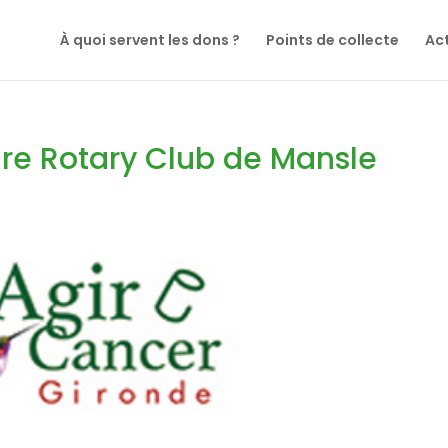
À quoi servent les dons ?
Points de collecte
Act
re Rotary Club de Mansle