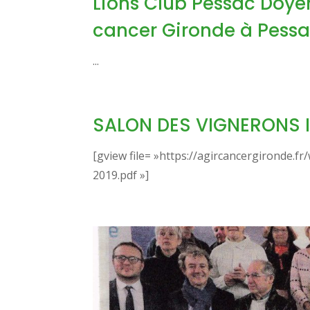
Lions Club Pessac Doyen
cancer Gironde à Pess
...
SALON DES VIGNERONS 
[gview file= »https://agircancergironde.
2019.pdf »]