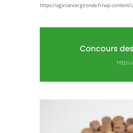
https://agircancergironde.fr/wp-conte
Concours de
https: