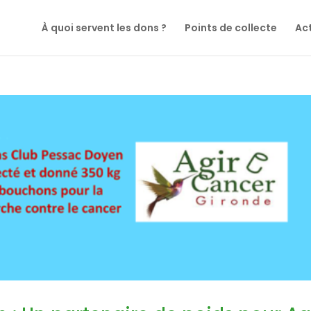
À quoi servent les dons ?
Points de collecte
Act